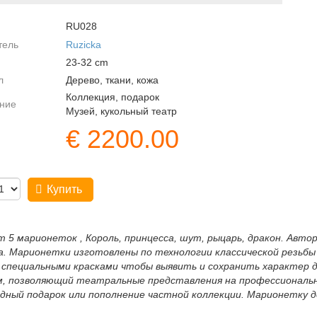
RU028
тель
Ruzicka
23-32
cm
л
Дерево, ткани, кожа
Коллекция, подарок
ние
Музей, кукольный театр
€
2200.00
Купить
 5 марионеток , Король, принцесса, шут, рыцарь, дракон. Авто
а. Марионетки изготовлены по технологии классической резьб
и специальными красками чтобы выявить и сохранить характер
м, позволяющий театральные представления на профессиональн
дный подарок или пополнение частной коллекции. Марионетку де