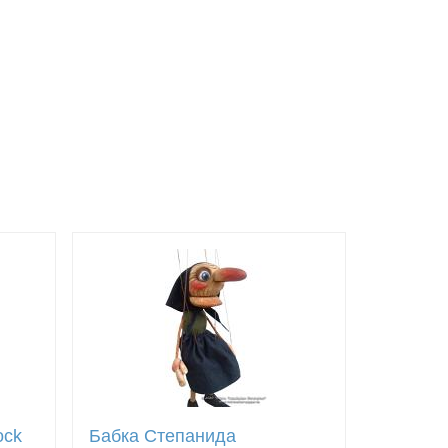
ock
Бабка Степанида