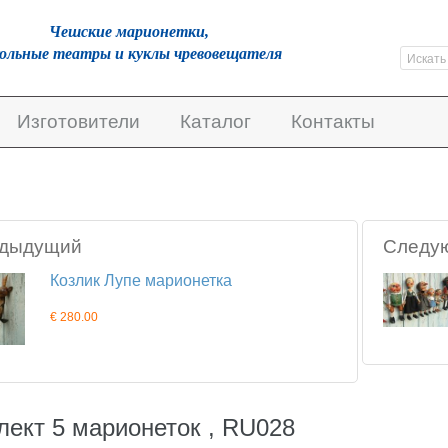
Чешскиe марионетки,
кольные театры и куклы чревовещателя
Изготовители
Каталог
Контакты
дыдущий
Следу
Козлик Лупе марионетка
€ 280.00
лект 5 марионеток , RU028