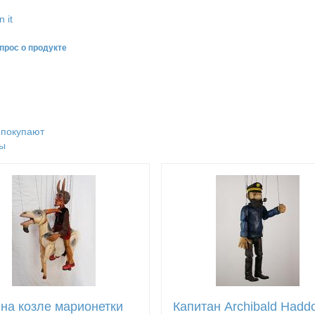
n it
прос о продукте
 покупают
ы
 на козле марионетки
Капитан Archibald Hadd