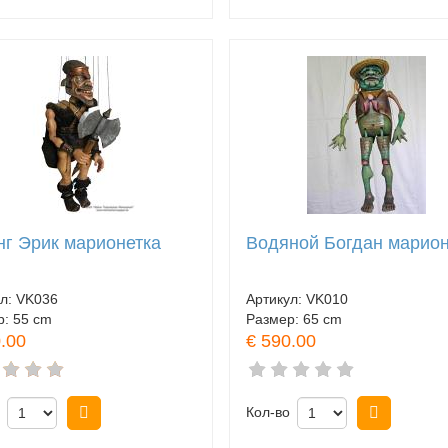
нг Эрик марионетка
Водяной Богдан марион
ул:
VK036
Артикул:
VK010
р:
55 cm
Размер:
65 cm
.00
€ 590.00
Купить
Кол-во
Купить