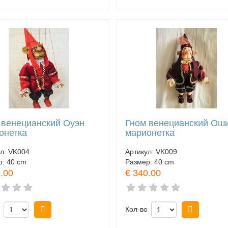
 венецианский Оуэн
Гном венецианский Ош
онетка
марионетка
ул:
VK004
Артикул:
VK009
р:
40 cm
Размер:
40 cm
.00
€ 340.00
Купить
Кол-во
Купить