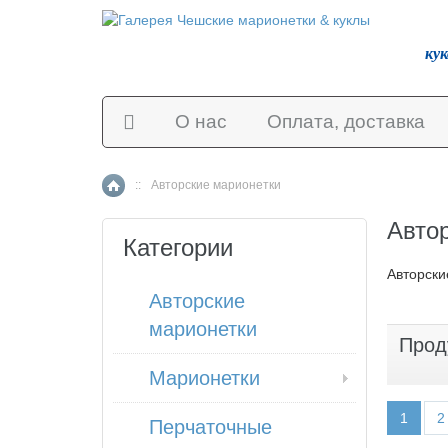
ку
О нас
Оплата, доставка
::
Авторские марионетки
Главная страница
Авто
Категории
Авторски
Авторские
марионетки
Прод
Марионетки
1
2
Перчаточные