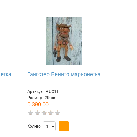
етка
Гангстер Бенито марионетка
Артикул:
RU011
Размер:
29 cm
€ 390.00
Кол-во
Купить