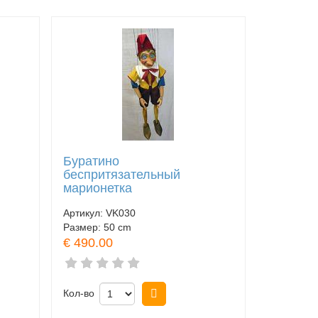
Буратино
беспритязательный
марионетка
Артикул:
VK030
Размер:
50 cm
€ 490.00
Кол-во
Купить