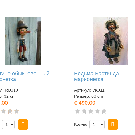
тино обыкновенный
Ведьма Бастинда
онетка
марионетка
ул:
RU010
Артикул:
VK011
р:
32 cm
Размер:
60 cm
.00
€ 490.00
Купить
Кол-во
Купить