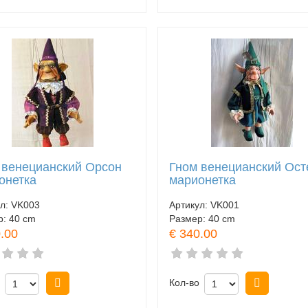
 венецианский Орсон
Гном венецианский Ост
онетка
марионетка
ул:
VK003
Артикул:
VK001
р:
40 cm
Размер:
40 cm
.00
€ 340.00
Купить
Кол-во
Купить