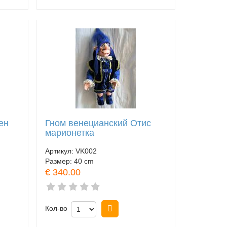
ен
Гном венецианский Отис
марионетка
Артикул:
VK002
Размер:
40 cm
€ 340.00
Кол-во
Купить