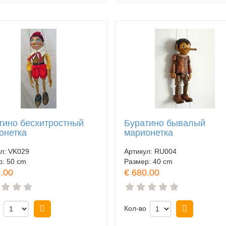
тино бесхитростный
Буратино бывалый
онетка
марионетка
ул:
VK029
Артикул:
RU004
р:
50 cm
Размер:
40 cm
.00
€ 680.00
Купить
Кол-во
Купить