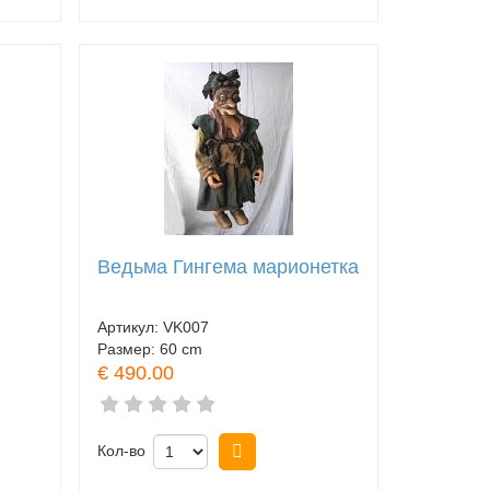
Ведьма Гингема марионетка
Артикул:
VK007
Размер:
60 cm
€ 490.00
Кол-во
Купить