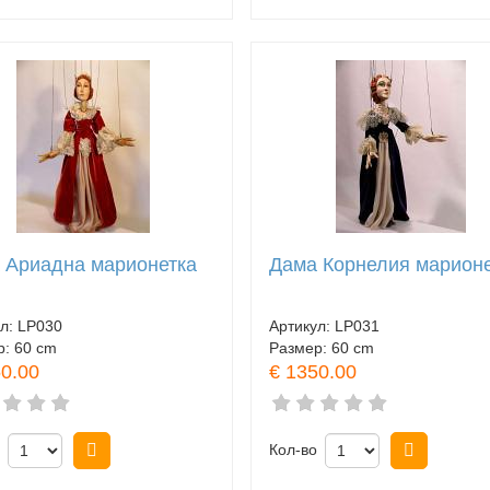
 Ариадна марионетка
Дама Корнелия марион
ул:
LP030
Артикул:
LP031
р:
60 cm
Размер:
60 cm
50.00
€ 1350.00
Купить
Кол-во
Купить