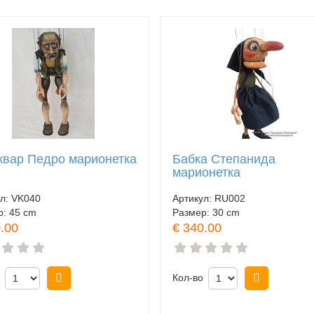
квар Педро марионетка
Бабка Степанида
марионетка
ул:
VK040
Артикул:
RU002
р:
45 cm
Размер:
30 cm
.00
€ 340.00
Купить
Кол-во
Купить