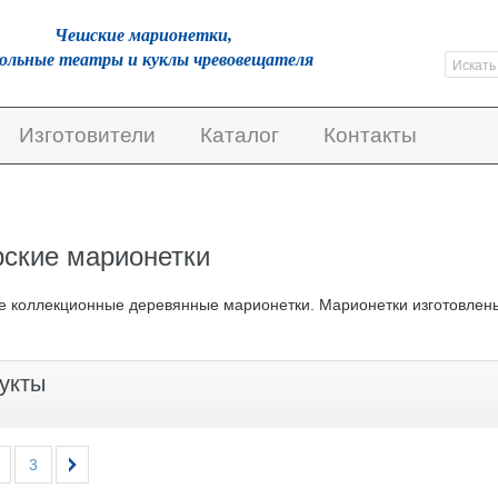
Чешскиe марионетки,
кольные театры и куклы чревовещателя
Изготовители
Каталог
Контакты
рские марионетки
е коллекционные деревянные марионетки. Марионетки изготовлены
укты
3