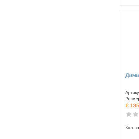
Дама
Артик
Разме
€ 13
Кол-во