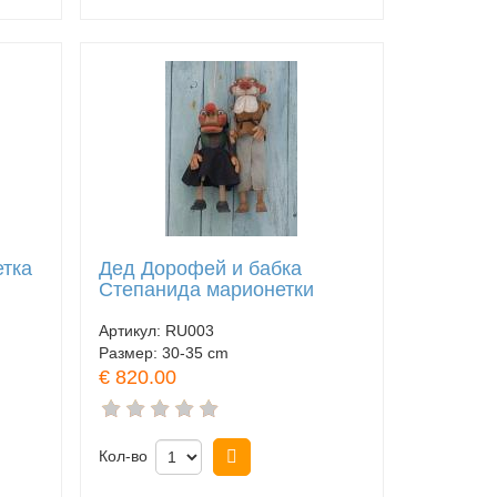
етка
Дед Дорофей и бабка
Степанида марионетки
Артикул:
RU003
Размер:
30-35 cm
€ 820.00
Кол-во
Купить