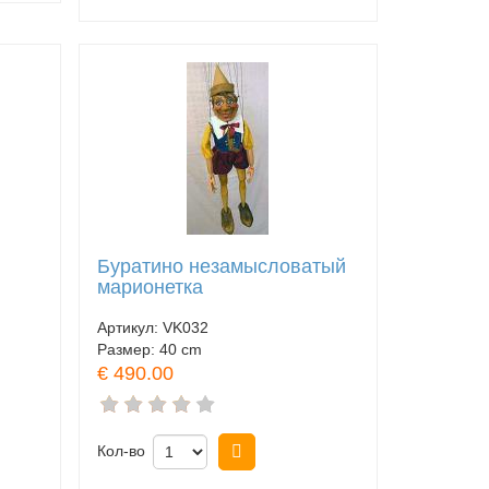
Буратино незамысловатый
марионетка
Артикул:
VK032
Размер:
40 cm
€ 490.00
Кол-во
Купить