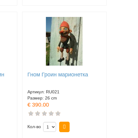
ин
Гном Гроин марионетка
Артикул:
RU021
Размер:
26 cm
€ 390.00
Кол-во
Купить