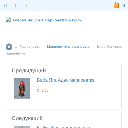
0
::
Марионетки
::
Марионетки классические
::
Баба Яга Аргея
Главная страница
марионетка
Предыдущий
Баба Яга Адея марионетка
€ 43.00
Следующий
Бабка Фрося марионетка