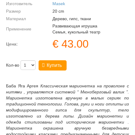
Изготовитель
Masek
Размер
20
cm
Материал
Дерево, гипс, ткани
Развивающая игрушка
Применение
Семья, кукольный театр
€
43.00
Цена:
Кол-во
Купить
Баба Яга Аргея
Классическая
м
арионетка на проволоке с
нитями , управляется системой “ Мюнзберговый валик ”.
Марионетка изготовлена вручную в малых сериях по
традиционной технологии. Голова, руки и ноги отлиты из
модифицированного гипса для скульптур, тело
изготовлено из дерева липы. Дизайн марионетки и
одежда стилизованы под исторические марионетки .
Марионетка окрашена вручную безвредными
водостойкими красками предназначенными для детских