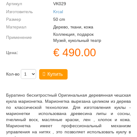
Артикул
VK029
Изготовитель
Krcal
Размер
50
cm
Материал
Дерево, ткани, кожа
Коллекция, подарок
Применение
Музей, кукольный театр
€
490.00
Цена:
Кол-во
Купить
Буратино бесхитростный Оригинальная деревянная чешская
кукла марионетка. Марионетка вырезана целиком из дерева
по классической технологии. Для изготовления куклы -
марионетки использована древесина липы и сосны,
пчелиный воск, масляные краски, лен , хлопок и кожа.
Марионетка имеет профессиональный механизм
управления на нитях , это позволяет использовать куклу в