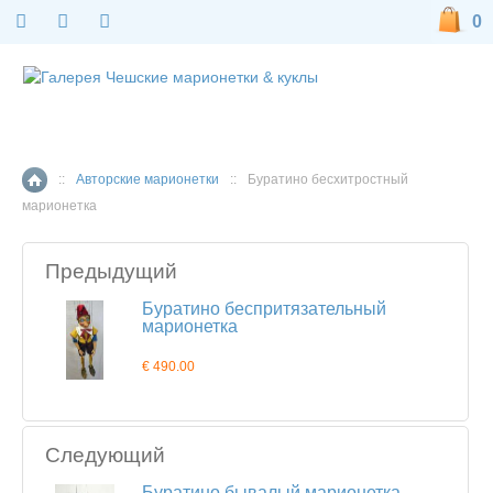
0
::
Авторские марионетки
::
Буратино бесхитростный
Главная страница
марионетка
Предыдущий
Буратино беспритязательный
марионетка
€ 490.00
Следующий
Буратино бывалый марионетка