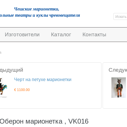
Чешскиe марионетки,
кольные театры и куклы чревовещателя
Изготовители
Каталог
Контакты
а
дыдущий
Следу
Черт на петухе марионетки
€ 1100.00
 Оберон марионетка , VK016