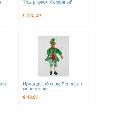
л
Tеатр кукол Семейный
€ 220.00
ная
Ирландский гном Лепрекон
марионетка
€ 43.00