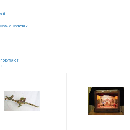
n it
прос о продукте
 покупают
ы