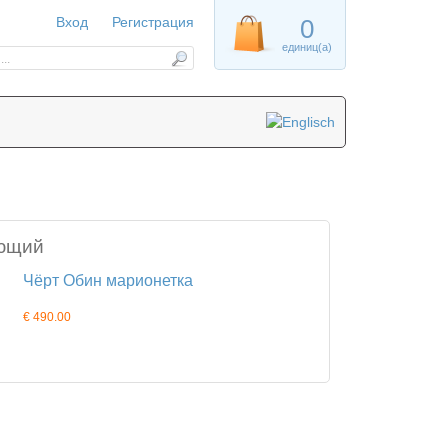
Вход
Регистрация
0
единиц(а)
ющий
Чёрт Обин марионетка
€ 490.00