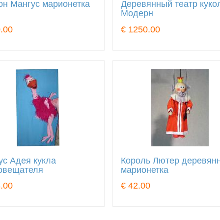
он Мангус марионетка
Деревянный театр куко
Модерн
.00
€ 1250.00
ус Адея кукла
Король Лютер деревян
овещателя
марионетка
.00
€ 42.00