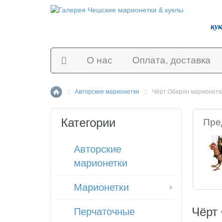
ку
О нас
Оплата, доставка
::
Авторские марионетки
::
Чёрт Оберон марионетк
Главная страница
Категории
Пре
Авторские
марионетки
Марионетки
Чёрт
Перчаточные