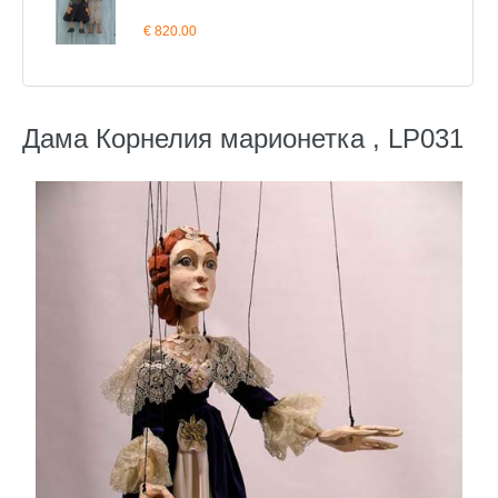
€ 820.00
Дама Корнелия марионетка , LP031