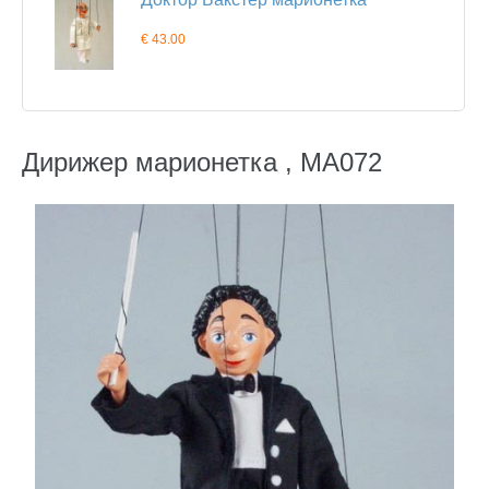
€ 43.00
Дирижер марионетка , MA072