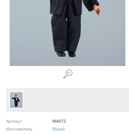
Артикул
MA072
Изготовитель
Masek