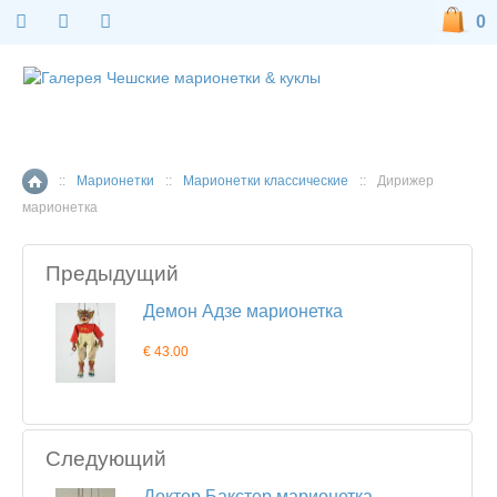
0
::
Марионетки
::
Марионетки классические
::
Дирижер
Главная страница
марионетка
Предыдущий
Демон Адзе марионетка
€ 43.00
Следующий
Доктор Бакстер марионетка