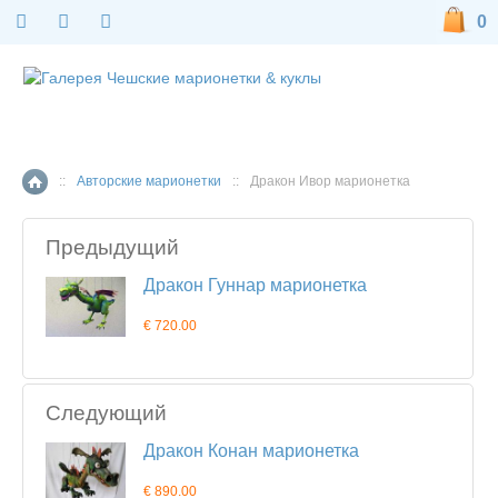
0
::
Авторские марионетки
::
Дракон Ивор марионетка
Главная страница
Предыдущий
Дракон Гуннар марионетка
€ 720.00
Следующий
Дракон Конан марионетка
€ 890.00