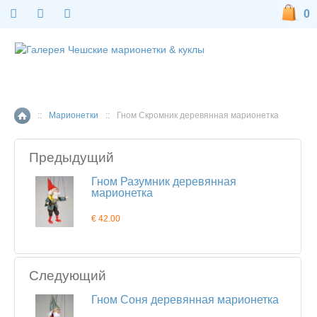
0
::
Марионетки
::
Гном Скромник деревянная марионетка
Главная страница
Предыдущий
Гном Разумник деревянная
марионетка
€ 42.00
Следующий
Гном Соня деревянная марионетка