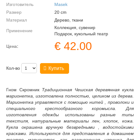
Изготовитель
Masek
Размер
20
cm
Материал
Дерево, ткани
Коллекция, сувенир
Применение
Подарок, кукольный театр
€
42.00
Цена:
Кол-во
Купить
Гном Скромник
Традиционная Чешская деревянная кукла
марионетка, изготовлена полностью, целиком из дерева.
Марионетка управляется с помощью нитей , проволоки и
специального крестообразного коромысла. Для
изготовления одежды использованы разные типы
текстиля, натуральные материалы лен, хлопок, кожа.
Кукла окрашена вручную безвредными , водостойкими
красками. Используются для представления в домашнем
театре марионеток, как развивающая игрушка для