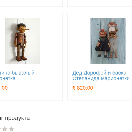
тино бывалый
Дед Дорофей и бабка
онетка
Степанида марионетки
.00
€ 820.00
г продукта