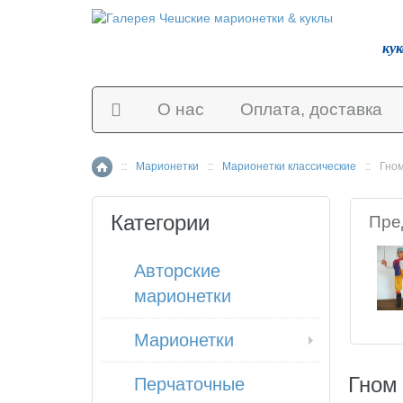
ку
О нас
Оплата, доставка
::
Марионетки
::
Марионетки классические
::
Гно
Главная страница
Категории
Пре
Авторские
марионетки
Марионетки
Гном
Перчаточные