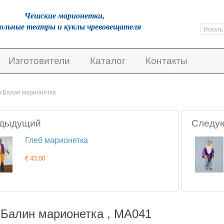
Чешскиe марионетки,
кольные театры и куклы чревовещателя
Изготовители
Каталог
Контакты
м Балин марионетка
дыдущий
Следу
Глеб марионетка
€ 43.00
 Балин марионетка , MA041