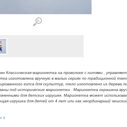
лин
Классическая
м
арионетка на проволоке с нитями , управляет
ка изготовлена вручную в малых сериях по традиционной техно
рованного гипса для скульптур, тело изготовлено из дерева л
ваны под исторические марионетки . Марионетка окрашена вру
наченными для детских игрушек. Марионетка может использоват
щая игрушка для детей от 4 лет или как неординарный чешский 
n it