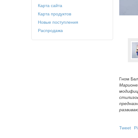
Карта сайта
Карта продуктов
Новые поступления
Распродажа
Гном Ба
Марионет
модифици
стилизо
предназ
развиваю
Tweet
Pi