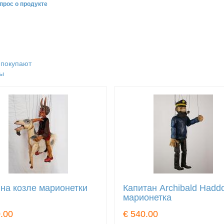
прос о продукте
 покупают
ы
 на козле марионетки
Капитан Archibald Hadd
марионетка
.00
€ 540.00