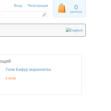
Вход
Регистрация
0
единиц(а)
ющий
Гном Бифур марионетка
€ 43.00