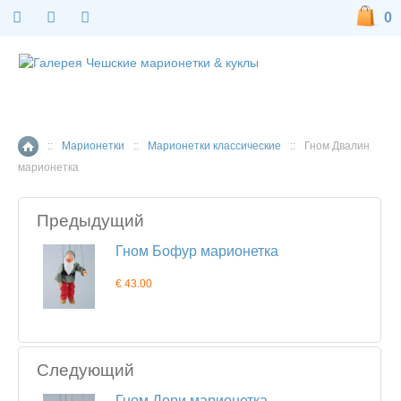
0
::
Марионетки
::
Марионетки классические
::
Гном Двалин
Главная страница
марионетка
Предыдущий
Гном Бофур марионетка
€ 43.00
Следующий
Гном Дори марионетка