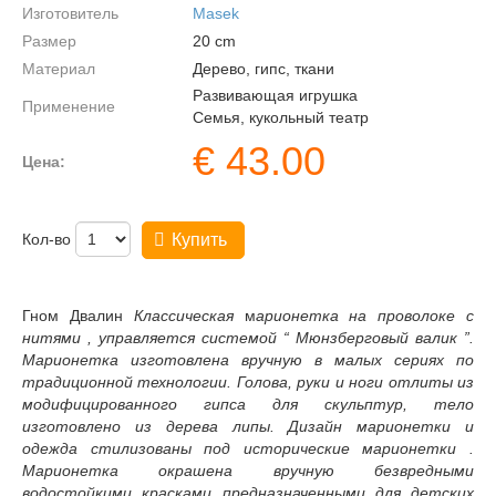
Изготовитель
Masek
Размер
20
cm
Материал
Дерево, гипс, ткани
Развивающая игрушка
Применение
Семья, кукольный театр
€
43.00
Цена:
Кол-во
Купить
Гном Двалин
Классическая
м
арионетка на проволоке с
нитями , управляется системой “ Мюнзберговый валик ”.
Марионетка изготовлена вручную в малых сериях по
традиционной технологии. Голова, руки и ноги отлиты из
модифицированного гипса для скульптур, тело
изготовлено из дерева липы. Дизайн марионетки и
одежда стилизованы под исторические марионетки .
Марионетка окрашена вручную безвредными
водостойкими красками предназначенными для детских