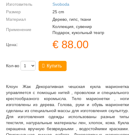
Изготовитель
Svoboda
Размер
25
cm
Материал
Дерево, гипс, ткани
Коллекция, сувенир
Применение
Подарок, кукольный театр
€
88.00
Цена:
Кол-во
Купить
Клоун Жак Декоративная чешская кукла марионетка
управляется с помощью нитей , проволоки и специального
крестообразного коромысла. Тело марионетки , ноги
изготовлены из дерева. Голова, руки и обувь марионетки
сделаны из специальной массы для изготовления скульптур.
Для изготовления одежды использованы разные типы
текстиля, натуральные материалы лен, хлопок, кожа. Кукла
окрашена вручную безвредными , водостойкими красками.
Оригинальная ручная работа. Декоративные марионетки