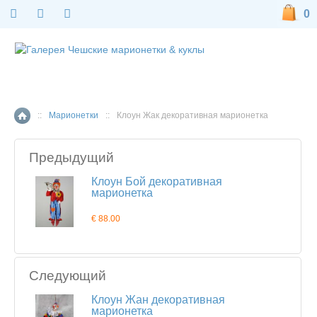
0
::
Марионетки
::
Клоун Жак декоративная марионетка
Главная страница
Предыдущий
Клоун Бой декоративная
марионетка
€ 88.00
Следующий
Клоун Жан декоративная
марионетка