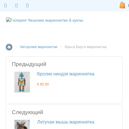
::
Авторские марионетки
::
Крыса Берта марионетка
Главная страница
Предыдущий
Кролик ниндзя марионетка
€ 85.00
Следующий
Летучая мышь марионетка