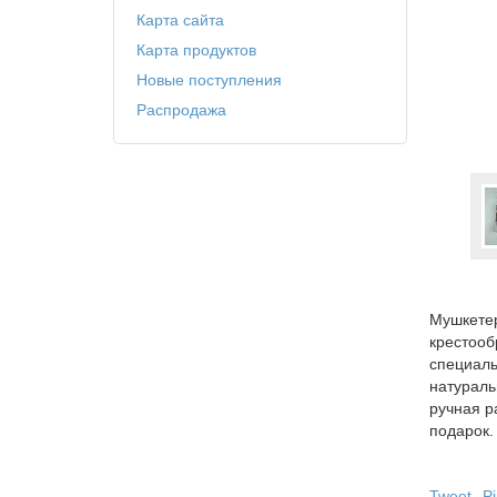
Карта сайта
Карта продуктов
Новые поступления
Распродажа
Мушкетер
крестооб
специаль
натураль
ручная р
подарок.
Tweet
Pi