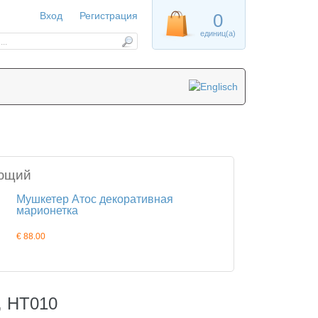
Вход
Регистрация
0
единиц(а)
ющий
Мушкетер Атос декоративная
марионетка
€ 88.00
, HT010