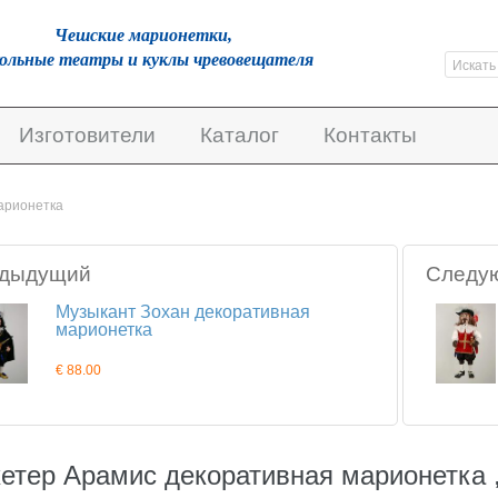
Чешскиe марионетки,
кольные театры и куклы чревовещателя
Изготовители
Каталог
Контакты
арионетка
дыдущий
Следу
Музыкант Зохан декоративная
марионетка
€ 88.00
етер Арамис декоративная марионетка 