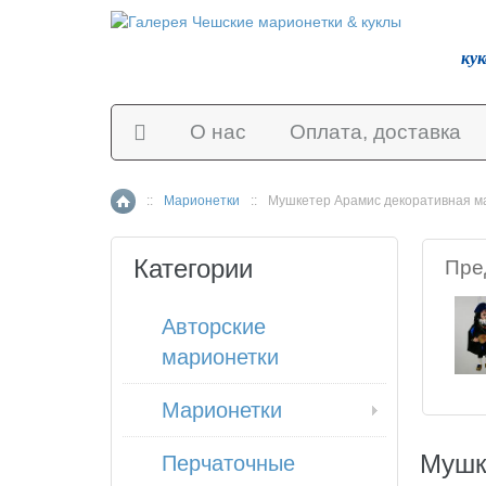
ку
О нас
Оплата, доставка
::
Марионетки
::
Мушкетер Арамис декоративная м
Главная страница
Категории
Пре
Авторские
марионетки
Марионетки
Мушк
Перчаточные