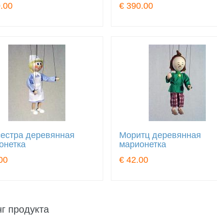
.00
€ 390.00
естра деревянная
Моритц деревянная
онетка
марионетка
00
€ 42.00
г продукта