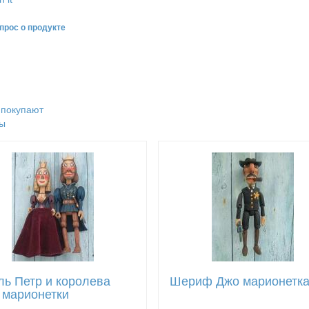
прос о продукте
 покупают
ы
ль Петр и королева
Шериф Джо марионетк
 марионетки