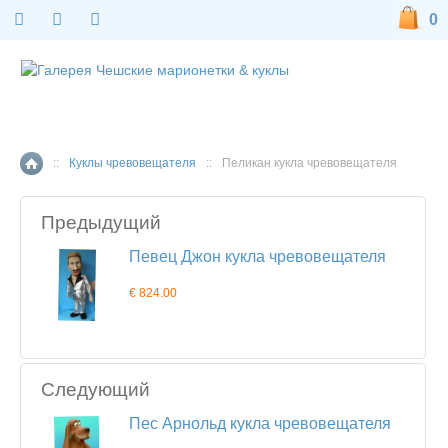
0
::
Куклы чревовещателя
::
Пеликан кукла чревовещателя
Главная страница
Предыдущий
Певец Джон кукла чревовещателя
€ 824.00
Следующий
Пес Арнольд кукла чревовещателя