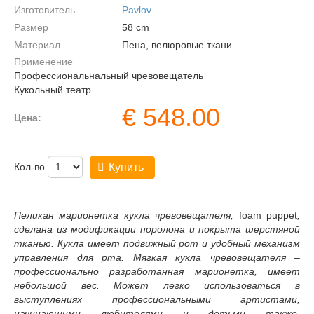
Изготовитель
Pavlov
Размер
58
cm
Материал
Пена, велюровые ткани
Применение
Профессиональнальный чревовещатель
Кукольный театр
€
548.00
Цена:
Кол-во
Купить
Пеликан марионетка кукла чревовещателя
,
foam puppet
,
сделана из модификации поролона и покрыта шерстяной
тканью. Кукла имеет подвижный рот и удобный механизм
управления для рта. Мягкая кукла чревовещателя
–
профессионально разработанная марионетка, имеет
небольшой вес. Может легко использоваться в
выступлениях профессиональными артистами,
начинающими любителями и детьми также.