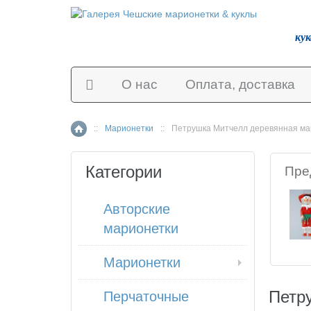
ку
О нас
Оплата, доставка
::
Марионетки
::
Петрушка Митчелл деревянная ма
Главная страница
Категории
Пре
Авторские
марионетки
Марионетки
Петр
Перчаточные