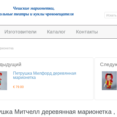
Чешскиe марионетки,
кольные театры и куклы чревовещателя
Изготовители
Каталог
Контакты
рионетка
дыдущий
Следу
Петрушка Милфорд деревянная
марионетка
€ 79.00
ушка Митчелл деревянная марионетка ,