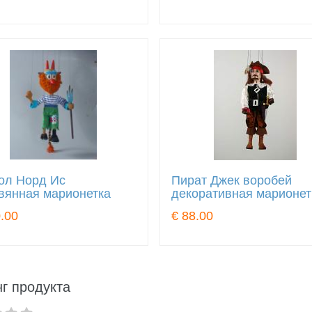
ол Норд Ис
Пират Джек воробей
вянная марионетка
декоративная марионет
.00
€ 88.00
г продукта