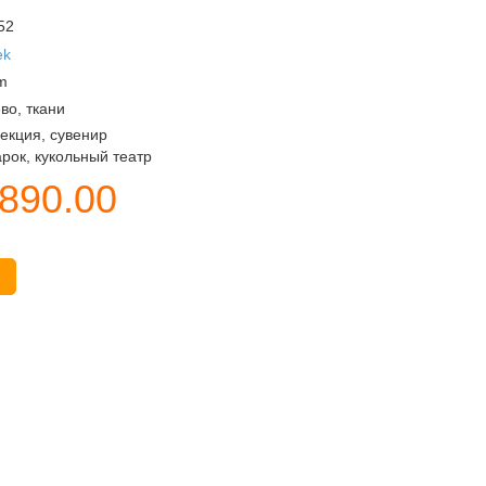
52
ek
m
во, ткани
екция, сувенир
рок, кукольный театр
890.00