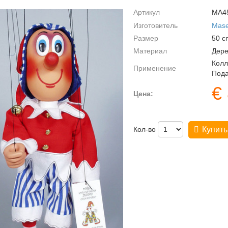
Артикул
MA4
Изготовитель
Mas
Размер
50
c
Материал
Дере
Колл
Применение
Пода
€
Цена:
Кол-во
Купить