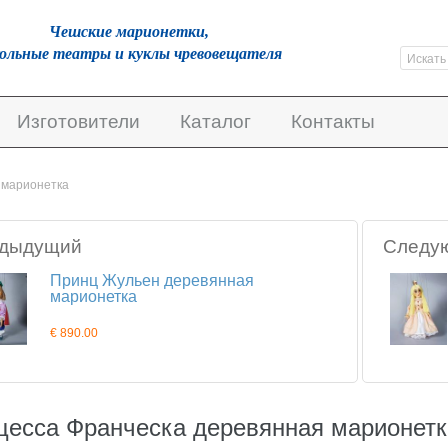
Чешскиe марионетки,
кольные театры и куклы чревовещателя
Изготовители
Каталог
Контакты
 марионетка
дыдущий
Следу
Принц Жульен деревянная
марионетка
€ 890.00
цесса Франческа деревянная марионетк