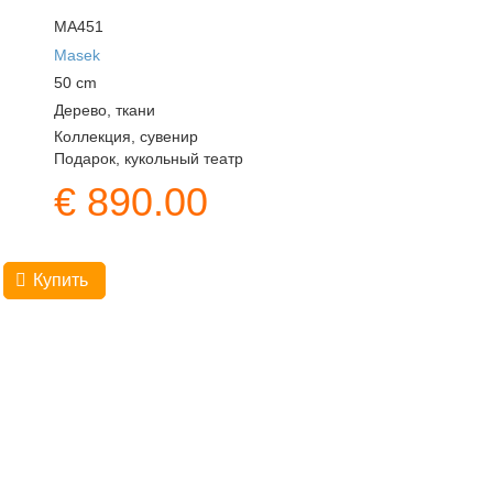
MA451
Masek
50
cm
Дерево, ткани
Коллекция, сувенир
Подарок, кукольный театр
€
890.00
Купить