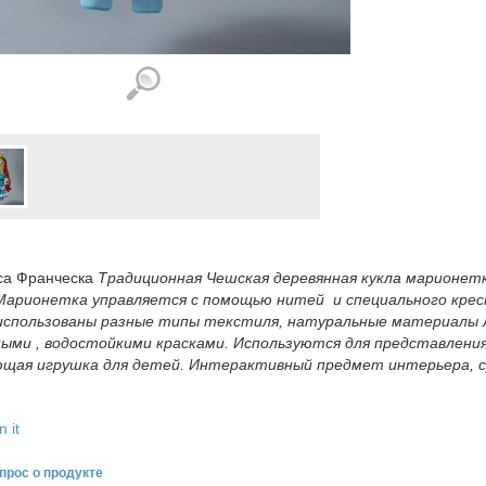
са Франческа
Традиционная Чешская деревянная кукла марионетк
 Марионетка управляется с помощью нитей и специального крес
использованы разные типы текстиля, натуральные материалы ле
ными , водостойкими красками. Используются для представлени
ющая игрушка для детей. Интерактивный предмет интерьера, су
n it
прос о продукте