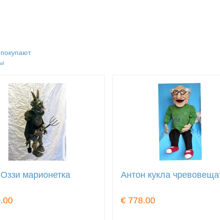
 покупают
ы
 Оззи марионетка
Антон кукла чревовеща
.00
€ 778.00