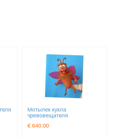
теля
Мотылек кукла
чревовещателя
€ 640.00