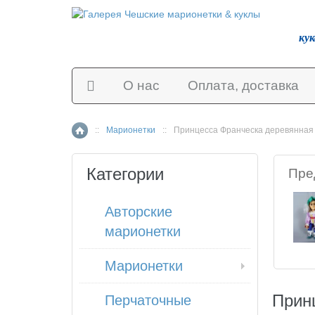
ку
О нас
Оплата, доставка
::
Марионетки
::
Принцесса Франческа деревянная
Главная страница
Категории
Пре
Авторские
марионетки
Марионетки
Прин
Перчаточные