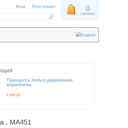
Вход
Регистрация
0
единиц(а)
ющий
Принцесса Хельга деревянная
марионетка
€ 890.00
а , MA451