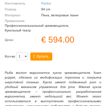
Изготовитель
Pavlov
Размер
94
cm
Материал
Пена, велюровые ткани
Применение
Профессиональнальный чревовещатель
Кукольный театр
€
594.00
Цена:
Кол-во
Купить
Рыба молот марионетка кукла чревовещателя
,
foam
puppet
, сделана из модификации поролона и покрыта
шерстяной тканью. Кукла имеет подвижный рот и
удобный механизм управления для рта. Мягкая кукла
чревовещателя
– профессионально разработанная
марионетка, имеет небольшой вес. Может легко
использоваться в выступлениях профессиональными
артистами, начинающими любителями и детьми также.