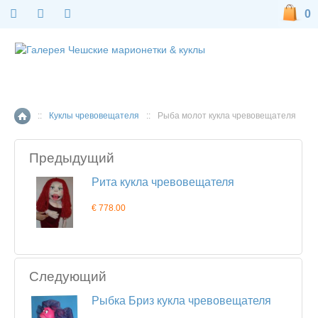
0
::
Куклы чревовещателя
::
Рыба молот кукла чревовещателя
Главная страница
Предыдущий
Рита кукла чревовещателя
€ 778.00
Следующий
Рыбка Бриз кукла чревовещателя