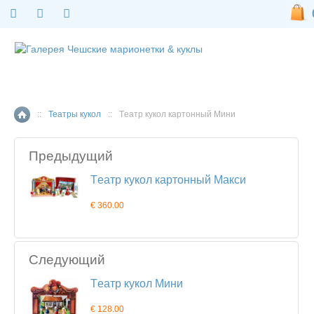
::
Театры кукол
::
Tеатр кукол картонный Мини
Главная страница
Предыдущий
Tеатр кукол картонный Макси
€ 360.00
Следующий
Tеатр кукол Мини
€ 128.00