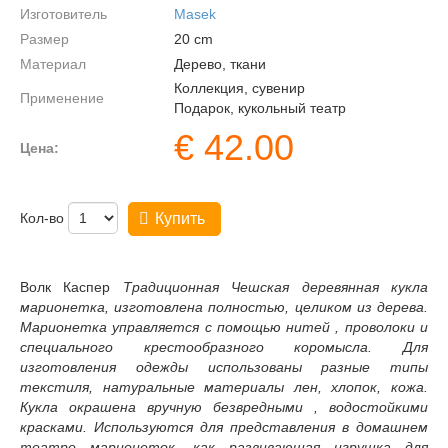
Изготовитель
Masek
Размер
20
cm
Материал
Дерево, ткани
Коллекция, сувенир
Применение
Подарок, кукольный театр
€
42.00
Цена:
Кол-во
Купить
Волк Каспер
Традиционная Чешская деревянная кукла
марионетка, изготовлена полностью, целиком из дерева.
Марионетка управляется с помощью нитей , проволоки и
специального крестообразного коромысла. Для
изготовления одежды использованы разные типы
текстиля, натуральные материалы лен, хлопок, кожа.
Кукла окрашена вручную безвредными , водостойкими
красками. Используются для представления в домашнем
театре марионеток, как развивающая игрушка для