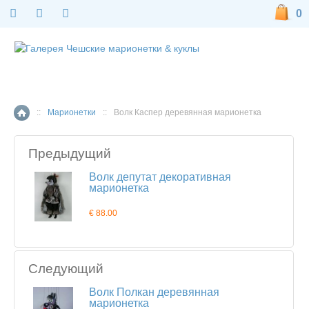
0
::
Марионетки
::
Волк Каспер деревянная марионетка
Главная страница
Предыдущий
Волк депутат декоративная
марионетка
€ 88.00
Следующий
Волк Полкан деревянная
марионетка