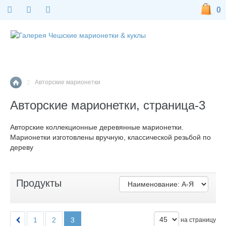
0
::
Авторские марионетки
Главная страница
Авторские марионетки, страница-3
Авторские коллекционные деревянные марионетки.
Марионетки изготовлены вручную, классической резьбой по
дереву
Продукты
1
2
3
на страницу