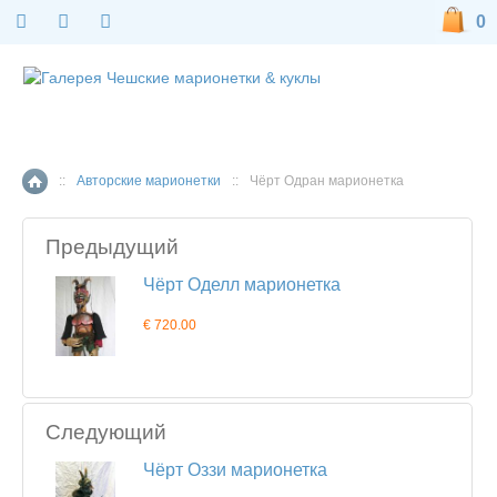
0
::
Авторские марионетки
::
Чёрт Одран марионетка
Главная страница
Предыдущий
Чёрт Оделл марионетка
€ 720.00
Следующий
Чёрт Оззи марионетка