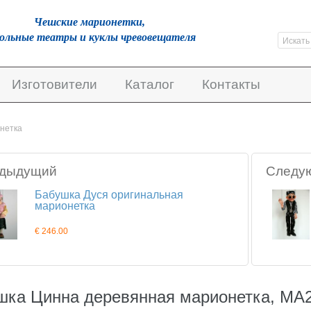
Чешскиe марионетки,
кольные театры и куклы чревовещателя
Изготовители
Каталог
Контакты
нетка
дыдущий
Следу
Бабушка Дуся оригинальная
марионетка
€ 246.00
шка Цинна деревянная марионетка, MA