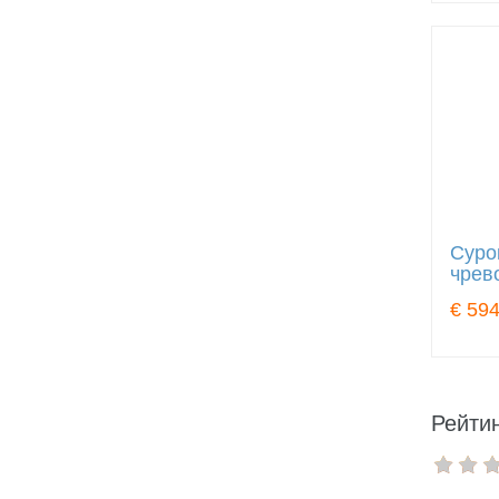
Суро
чрев
€ 594
Рейтин