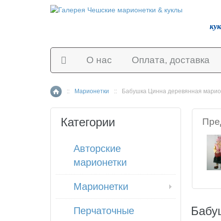
ку
О нас
Оплата, доставка
::
Марионетки
::
Бабушка Цинна деревянная марио
Главная страница
Категории
Пре
Авторские
марионетки
Марионетки
Бабу
Перчаточные