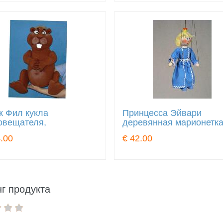
к Фил кукла
Принцесса Эйвари
овещателя,
деревянная марионетк
.00
€ 42.00
г продукта