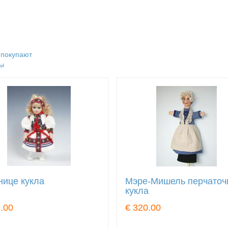
 покупают
ы
нице кукла
Мэре-Мишель перчаточ
кукла
.00
€ 320.00