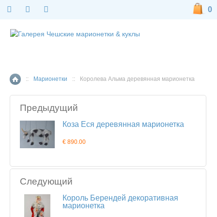
0
::
Марионетки
::
Королева Альма деревянная марионетка
Главная страница
Предыдущий
Коза Еся деревянная марионетка
€ 890.00
Следующий
Король Берендей декоративная
марионетка