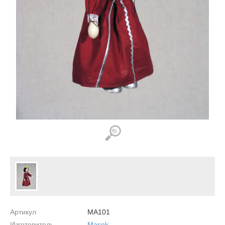
Артикул
MA101
Изготовитель
Masek