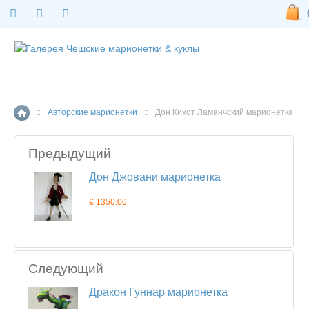
::
Авторские марионетки
::
Дон Кихот Ламанчский марионетка
Главная страница
Предыдущий
Дон Джовани марионетка
€ 1350.00
Следующий
Дракон Гуннар марионетка