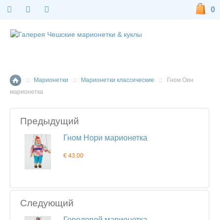
0
::
Марионетки
::
Марионетки классические
::
Гном Оин
Главная страница
марионетка
Предыдущий
Гном Нори марионетка
€ 43.00
Следующий
Городовой марионетка