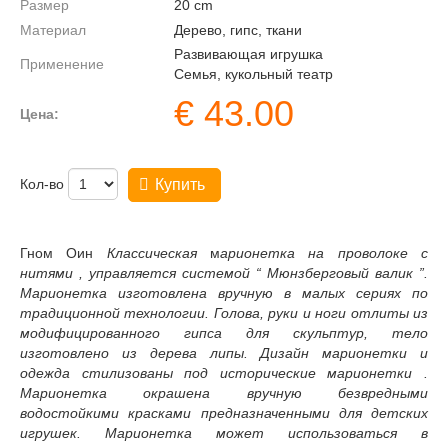
Размер
20
cm
Материал
Дерево, гипс, ткани
Развивающая игрушка
Применение
Семья, кукольный театр
€
43.00
Цена:
Кол-во
Купить
Гном Оин
Классическая
м
арионетка на проволоке с
нитями , управляется системой “ Мюнзберговый валик ”.
Марионетка изготовлена вручную в малых сериях по
традиционной технологии. Голова, руки и ноги отлиты из
модифицированного гипса для скульптур, тело
изготовлено из дерева липы. Дизайн марионетки и
одежда стилизованы под исторические марионетки .
Марионетка окрашена вручную безвредными
водостойкими красками предназначенными для детских
игрушек. Марионетка может использоваться в