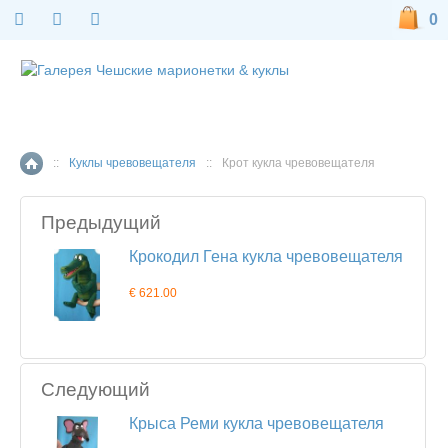
0
::
Куклы чревовещателя
::
Крот кукла чревовещателя
Главная страница
Предыдущий
Крокодил Гена кукла чревовещателя
€ 621.00
Следующий
Крыса Реми кукла чревовещателя