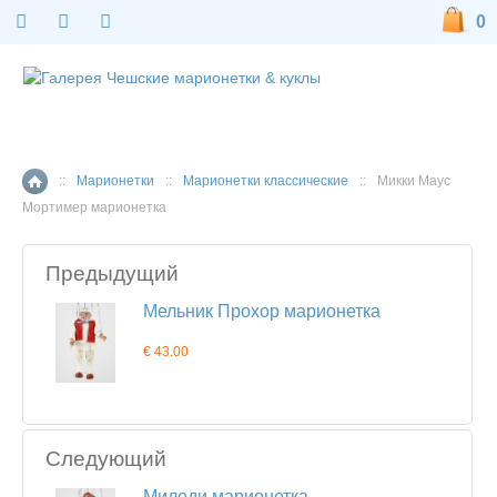
0
::
Марионетки
::
Марионетки классические
::
Микки Маус
Главная страница
Мортимер марионетка
Предыдущий
Мельник Прохор марионетка
€ 43.00
Следующий
Миледи марионетка