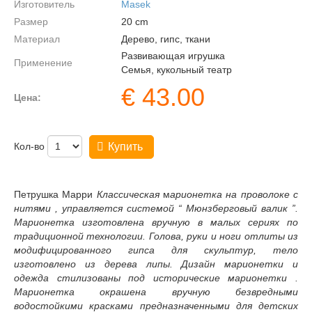
Изготовитель
Masek
Размер
20
cm
Материал
Дерево, гипс, ткани
Развивающая игрушка
Применение
Семья, кукольный театр
€
43.00
Цена:
Кол-во
Купить
Петрушка Марри
Классическая
м
арионетка на проволоке с
нитями , управляется системой “ Мюнзберговый валик ”.
Марионетка изготовлена вручную в малых сериях по
традиционной технологии. Голова, руки и ноги отлиты из
модифицированного гипса для скульптур, тело
изготовлено из дерева липы. Дизайн марионетки и
одежда стилизованы под исторические марионетки .
Марионетка окрашена вручную безвредными
водостойкими красками предназначенными для детских