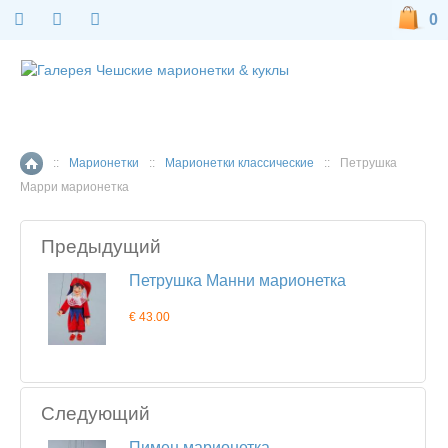
0
::
Марионетки
::
Марионетки классические
::
Петрушка
Главная страница
Марри марионетка
Предыдущий
Петрушка Манни марионетка
€ 43.00
Следующий
Пимен марионетка