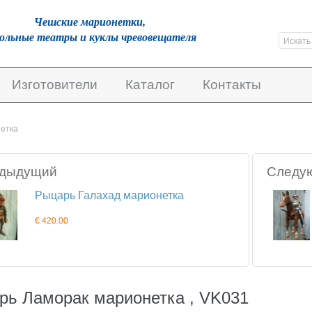
Чешскиe марионетки,
кольные театры и куклы чревовещателя
Изготовители
Каталог
Контакты
етка
дыдущий
Следу
Рыцарь Галахад марионетка
€ 420.00
рь Ламорак марионетка , VK031