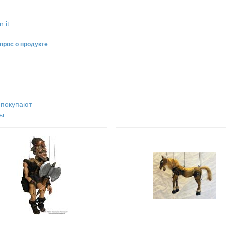
n it
прос о продукте
 покупают
ы