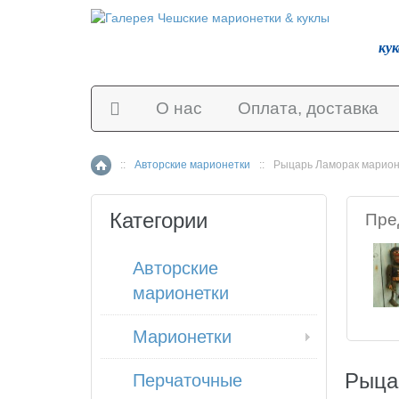
ку
О нас
Оплата, доставка
::
Авторские марионетки
::
Рыцарь Ламорак марион
Главная страница
Категории
Пре
Авторские
марионетки
Марионетки
Рыца
Перчаточные