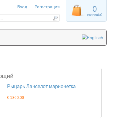
Вход
Регистрация
0
единиц(а)
ющий
Рыцарь Ланселот марионетка
€ 1860.00