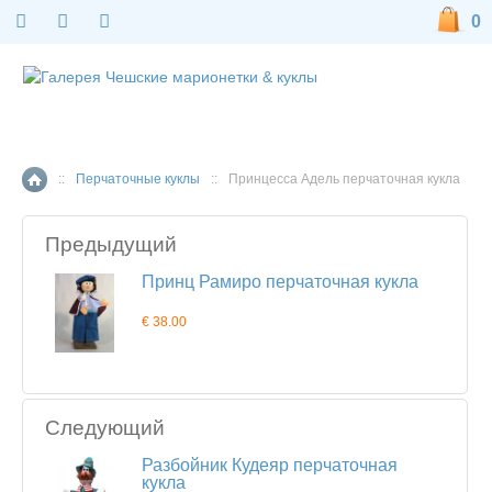
0
::
Перчаточные куклы
::
Принцесса Адель перчаточная кукла
Главная страница
Предыдущий
Принц Рамиро перчаточная кукла
€ 38.00
Следующий
Разбойник Кудеяр перчаточная
кукла