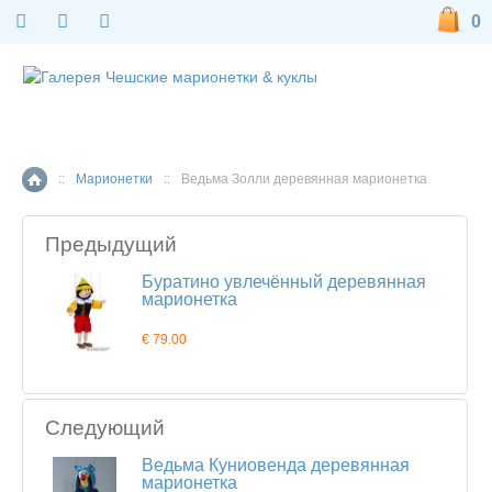
0
::
Марионетки
::
Ведьма Золли деревянная марионетка
Главная страница
Предыдущий
Буратино увлечённый деревянная
марионетка
€ 79.00
Следующий
Ведьма Куниовенда деревянная
марионетка