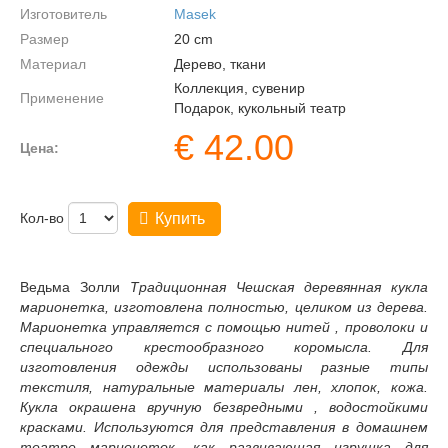
Изготовитель
Masek
Размер
20
cm
Материал
Дерево, ткани
Коллекция, сувенир
Применение
Подарок, кукольный театр
€
42.00
Цена:
Кол-во
Купить
Ведьма Золли
Традиционная Чешская деревянная кукла
марионетка, изготовлена полностью, целиком из дерева.
Марионетка управляется с помощью нитей , проволоки и
специального крестообразного коромысла. Для
изготовления одежды использованы разные типы
текстиля, натуральные материалы лен, хлопок, кожа.
Кукла окрашена вручную безвредными , водостойкими
красками. Используются для представления в домашнем
театре марионеток, как развивающая игрушка для