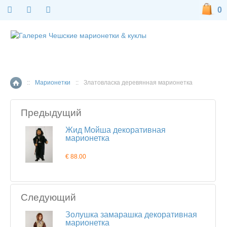
0
::
Марионетки
::
Златовласка деревянная марионетка
Главная страница
Предыдущий
Жид Мойша декоративная
марионетка
€ 88.00
Следующий
Золушка замарашка декоративная
марионетка