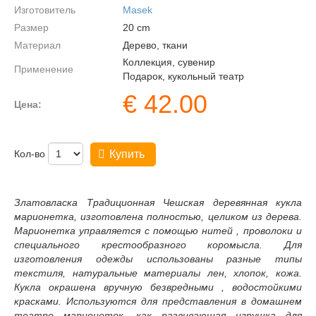
Изготовитель
Masek
Размер
20
cm
Материал
Дерево, ткани
Коллекция, сувенир
Применение
Подарок, кукольный театр
€
42.00
Цена:
Кол-во
Купить
Златовласка Традиционная Чешская деревянная кукла
марионетка, изготовлена полностью, целиком из дерева.
Марионетка управляется с помощью нитей , проволоки и
специального крестообразного коромысла. Для
изготовления одежды использованы разные типы
текстиля, натуральные материалы лен, хлопок, кожа.
Кукла окрашена вручную безвредными , водостойкими
красками. Используются для представления в домашнем
театре марионеток, как развивающая игрушка для