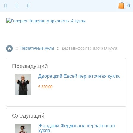
0
::
Перчаточные куклы
::
Дед Никифор перчаточная кукла
Главная страница
Предыдущий
Дворецкий Евсей перчаточная кукла
€ 320.00
Следующий
Жандарм Фердинанд перчаточная
кукла